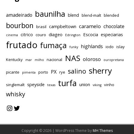
baunilha
amadeirado
blend
blend-malt
blended
bourbon
caramelo
chocolate
campbeltown
brasil
citrico
diageo
Escocia
especiarias
couro
cinema
Edrington
frutado
fumaça
highlands
iodo
islay
funky
NAS
oloroso
Kentucky
nacional
mar
milho
ouropretana
sherry
salino
PX
picante
porto
rye
pimenta
turfa
speyside
union
singlemalt
vinho
texas
viking
whisky
Copyright © 2026 | WordPress Theme by
MH Themes