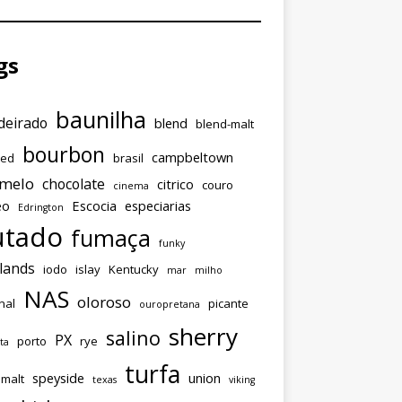
gs
baunilha
eirado
blend
blend-malt
bourbon
campbeltown
ded
brasil
amelo
chocolate
citrico
couro
cinema
eo
Escocia
especiarias
Edrington
utado
fumaça
funky
lands
iodo
islay
Kentucky
mar
milho
NAS
oloroso
nal
picante
ouropretana
sherry
salino
PX
porto
rye
ta
turfa
speyside
union
emalt
texas
viking