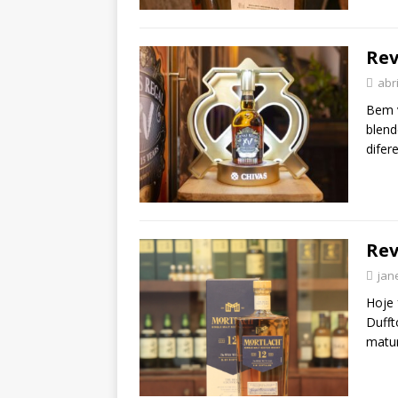
Rev
abri
Bem v
blend
difer
Rev
jan
Hoje 
Dufft
matu