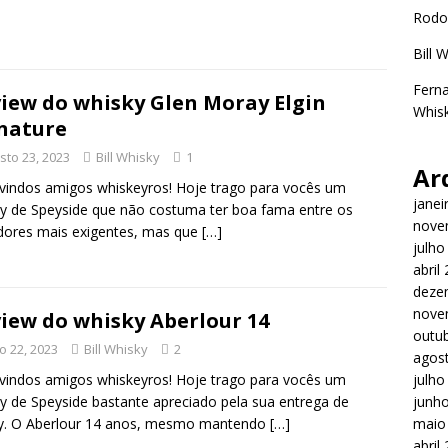
Rodo
Bill 
Ferna
iew do whisky Glen Moray Elgin
Whisk
nature
sto 23, 2023
Bill Whisky
1
Ar
indos amigos whiskeyros! Hoje trago para vocês um
janei
y de Speyside que não costuma ter boa fama entre os
nove
dores mais exigentes, mas que
[…]
julho
abril
deze
nove
iew do whisky Aberlour 14
outu
ho 22, 2023
Bill Whisky
2
agos
indos amigos whiskeyros! Hoje trago para vocês um
julho
y de Speyside bastante apreciado pela sua entrega de
junh
ry. O Aberlour 14 anos, mesmo mantendo
[…]
maio
abril