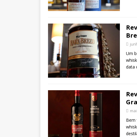
Rev
Br
jun
Um bo
whisk
data 
Rev
Gra
mai
Bem v
whisk
desti