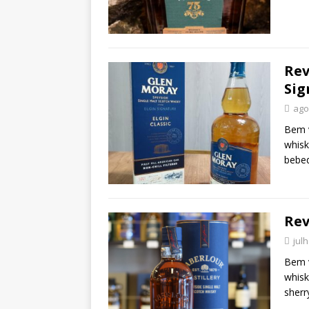
Rev
Sig
ago
Bem v
whisk
bebe
Rev
jul
Bem v
whisk
sher