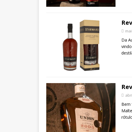
Rev
mai
Da Au
vindo
desti
Rev
abri
Bem v
Malte
rótul