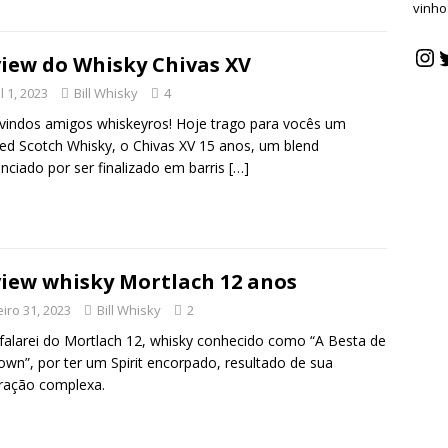
vinho
iew do Whisky Chivas XV
l 1, 2023
Bill Whisky
4
indos amigos whiskeyros! Hoje trago para vocês um
ed Scotch Whisky, o Chivas XV 15 anos, um blend
enciado por ser finalizado em barris
[…]
iew whisky Mortlach 12 anos
eiro 31, 2023
Bill Whisky
2
falarei do Mortlach 12, whisky conhecido como “A Besta de
own”, por ter um Spirit encorpado, resultado de sua
ração complexa.