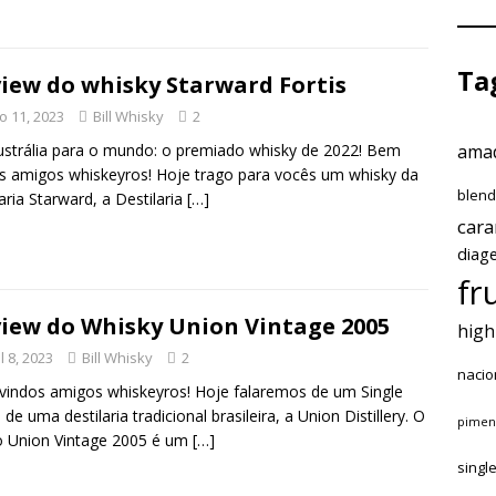
Ta
iew do whisky Starward Fortis
o 11, 2023
Bill Whisky
2
amad
strália para o mundo: o premiado whisky de 2022! Bem
s amigos whiskeyros! Hoje trago para vocês um whisky da
blen
laria Starward, a Destilaria
[…]
car
diag
fr
iew do Whisky Union Vintage 2005
high
l 8, 2023
Bill Whisky
2
nacio
indos amigos whiskeyros! Hoje falaremos de um Single
 de uma destilaria tradicional brasileira, a Union Distillery. O
pimen
o Union Vintage 2005 é um
[…]
singl