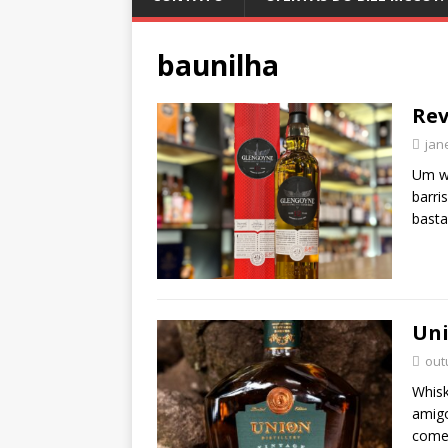
baunilha
Rev
jan
Um wh
barri
basta
Uni
out
Whisk
amigo
come