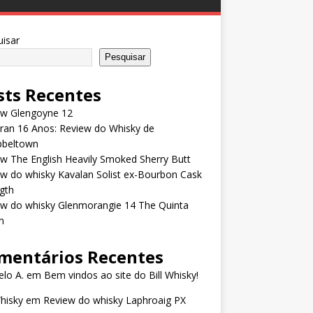
isar
Pesquisar
sts Recentes
ew Glengoyne 12
rran 16 Anos: Review do Whisky de
beltown
w The English Heavily Smoked Sherry Butt
w do whisky Kavalan Solist ex-Bourbon Cask
gth
ew do whisky Glenmorangie 14 The Quinta
n
mentários Recentes
lo A.
em
Bem vindos ao site do Bill Whisky!
Whisky
em
Review do whisky Laphroaig PX