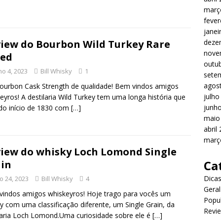
març
fever
janei
deze
iew do Bourbon Wild Turkey Rare
nove
eed
outu
ho 4, 2023
Bill Whisky
1
sete
agos
urbon Cask Strength de qualidade! Bem vindos amigos
julho
eyros! A destilaria Wild Turkey tem uma longa história que
junh
do início de 1830 com
[…]
maio
abril
març
iew do whisky Loch Lomond Single
Ca
in
Dica
o 24, 2023
Bill Whisky
4
Geral
indos amigos whiskeyros! Hoje trago para vocês um
Popu
y com uma classificação diferente, um Single Grain, da
Revi
laria Loch Lomond.Uma curiosidade sobre ele é
[…]