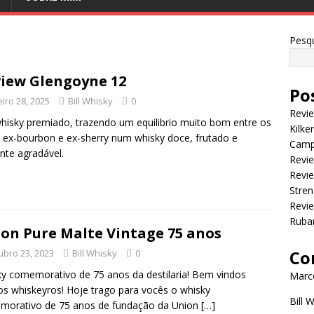
Pesqu
iew Glengoyne 12
Po
eiro 28, 2025
Bill Whisky
0
Revi
isky premiado, trazendo um equilibrio muito bom entre os
Kilke
s ex-bourbon e ex-sherry num whisky doce, frutado e
Camp
nte agradável.
Revie
Revie
Stren
Revi
Ruba
on Pure Malte Vintage 75 anos
Co
ubro 23, 2023
Bill Whisky
0
y comemorativo de 75 anos da destilaria! Bem vindos
Marce
s whiskeyros! Hoje trago para vocês o whisky
Bill 
morativo de 75 anos de fundação da Union
[…]