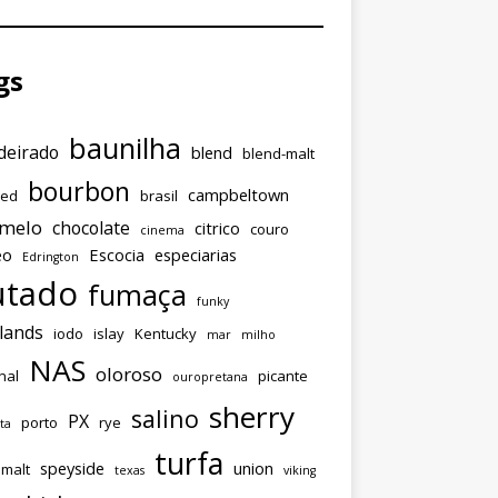
gs
baunilha
eirado
blend
blend-malt
bourbon
campbeltown
ded
brasil
amelo
chocolate
citrico
couro
cinema
eo
Escocia
especiarias
Edrington
utado
fumaça
funky
lands
iodo
islay
Kentucky
mar
milho
NAS
oloroso
nal
picante
ouropretana
sherry
salino
PX
porto
rye
ta
turfa
speyside
union
emalt
texas
viking