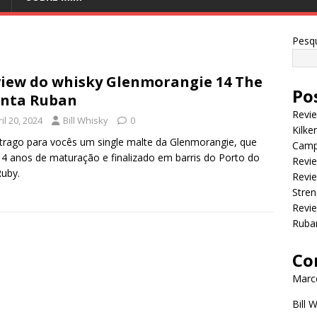
Pesqu
iew do whisky Glenmorangie 14 The
Po
inta Ruban
Revi
il 20, 2024
Bill Whisky
0
Kilke
trago para vocês um single malte da Glenmorangie, que
Camp
4 anos de maturação e finalizado em barris do Porto do
Revie
Ruby.
Revie
Stren
Revi
Ruba
Co
Marce
Bill 