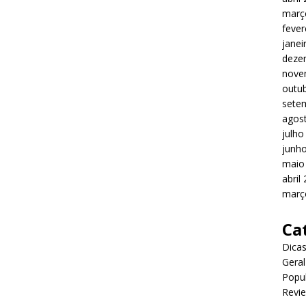
març
fever
janei
deze
nove
outu
sete
agos
julho
junh
maio
abril
març
Ca
Dica
Geral
Popu
Revi