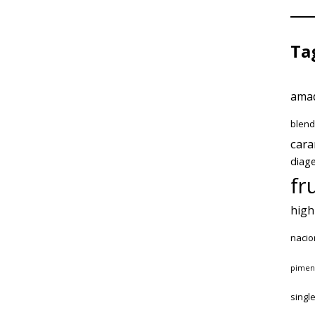
Ta
amad
blen
car
diag
fr
high
nacio
pimen
singl