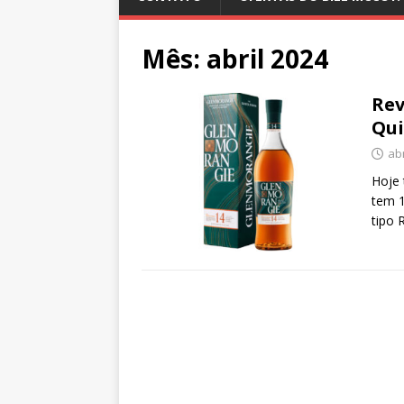
Mês:
abril 2024
Rev
Qu
abr
Hoje 
tem 1
tipo 