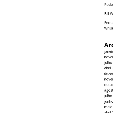
Rodo
Bill 
Ferna
Whisk
Ar
janei
nove
julho
abril
deze
nove
outu
agos
julho
junh
maio
abril