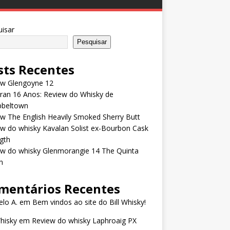
isar
Pesquisar
sts Recentes
ew Glengoyne 12
rran 16 Anos: Review do Whisky de
beltown
w The English Heavily Smoked Sherry Butt
w do whisky Kavalan Solist ex-Bourbon Cask
gth
ew do whisky Glenmorangie 14 The Quinta
n
mentários Recentes
lo A.
em
Bem vindos ao site do Bill Whisky!
Whisky
em
Review do whisky Laphroaig PX