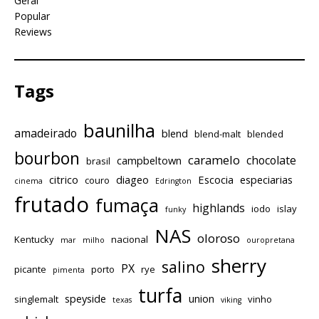
Geral
Popular
Reviews
Tags
baunilha
amadeirado
blend
blend-malt
blended
bourbon
caramelo
chocolate
campbeltown
brasil
citrico
diageo
Escocia
especiarias
couro
cinema
Edrington
frutado
fumaça
highlands
iodo
islay
funky
NAS
oloroso
Kentucky
nacional
mar
milho
ouropretana
sherry
salino
PX
picante
porto
rye
pimenta
turfa
speyside
union
singlemalt
vinho
texas
viking