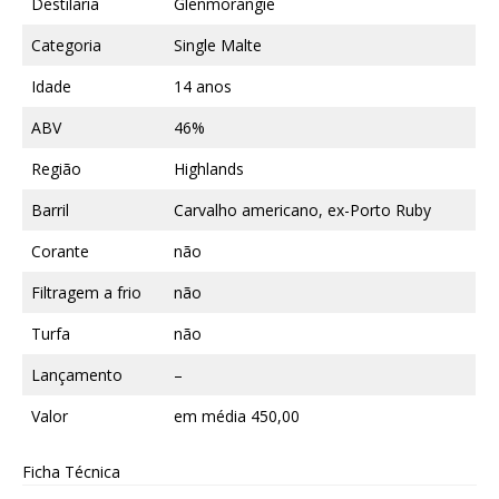
Destilaria
Glenmorangie
Categoria
Single Malte
Idade
14 anos
ABV
46%
Região
Highlands
Barril
Carvalho americano, ex-Porto Ruby
Corante
não
Filtragem a frio
não
Turfa
não
Lançamento
–
Valor
em média 450,00
Ficha Técnica