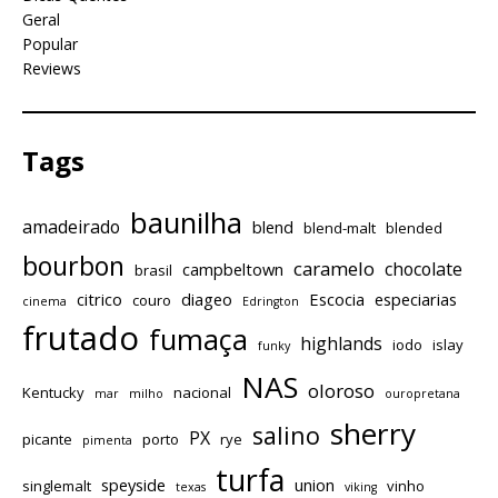
Geral
Popular
Reviews
Tags
baunilha
amadeirado
blend
blend-malt
blended
bourbon
caramelo
chocolate
campbeltown
brasil
citrico
diageo
Escocia
especiarias
couro
cinema
Edrington
frutado
fumaça
highlands
iodo
islay
funky
NAS
oloroso
Kentucky
nacional
mar
milho
ouropretana
sherry
salino
PX
picante
porto
rye
pimenta
turfa
speyside
union
singlemalt
vinho
texas
viking