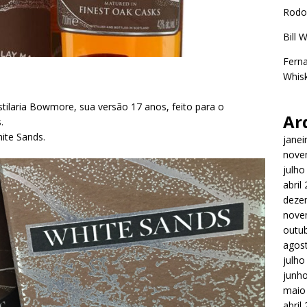
Rodo
Bill 
Ferna
Whisk
tilaria Bowmore, sua versão 17 anos, feito para o
Ar
.
ite Sands.
janei
nove
julho
abril
deze
nove
outu
agos
julho
junh
maio
abril