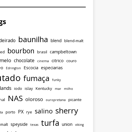
gs
baunilha
eirado
blend
blend-malt
bourbon
campbeltown
ded
brasil
amelo
chocolate
citrico
couro
cinema
eo
Escocia
especiarias
Edrington
utado
fumaça
funky
lands
iodo
islay
Kentucky
mar
milho
NAS
oloroso
nal
picante
ouropretana
sherry
salino
PX
porto
rye
ta
turfa
speyside
union
emalt
texas
viking