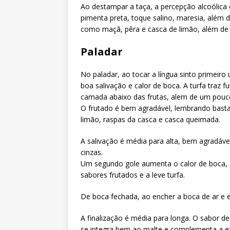
Ao destampar a taça, a percepção alcoólica 
pimenta preta, toque salino, maresia, além d
como maçã, pêra e casca de limão, além de
Paladar
No paladar, ao tocar a língua sinto primeiro
boa salivação e calor de boca. A turfa traz
camada abaixo das frutas, alem de um pouco
O frutado é bem agradável, lembrando bast
limão, raspas da casca e casca queimada.
A salivação é média para alta, bem agradáve
cinzas.
Um segundo gole aumenta o calor de boca, a
sabores frutados e a leve turfa.
De boca fechada, ao encher a boca de ar e e
A finalização é média para longa. O sabor de
se integra bem ao malte e complementa a exp