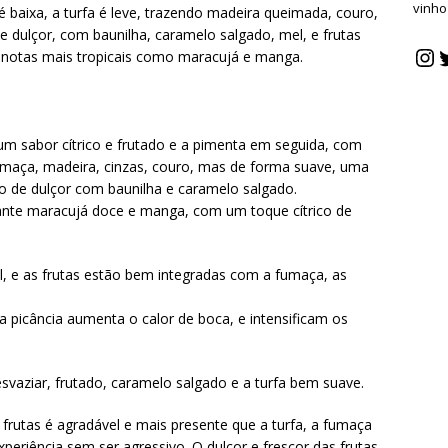
vinho
é baixa, a turfa é leve, trazendo madeira queimada, couro,
e dulçor, com baunilha, caramelo salgado, mel, e frutas
 notas mais tropicais como maracujá e manga.
 um sabor cítrico e frutado e a pimenta em seguida, com
 fumaça, madeira, cinzas, couro, mas de forma suave, uma
 de dulçor com baunilha e caramelo salgado.
ante maracujá doce e manga, com um toque cítrico de
l, e as frutas estão bem integradas com a fumaça, as
 picância aumenta o calor de boca, e intensificam os
svaziar, frutado, caramelo salgado e a turfa bem suave.
 frutas é agradável e mais presente que a turfa, a fumaça
eriência sem ser agressivo. O dulçor e frescor das frutas