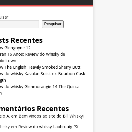
isar
Pesquisar
sts Recentes
ew Glengoyne 12
rran 16 Anos: Review do Whisky de
beltown
w The English Heavily Smoked Sherry Butt
w do whisky Kavalan Solist ex-Bourbon Cask
gth
ew do whisky Glenmorangie 14 The Quinta
n
mentários Recentes
lo A.
em
Bem vindos ao site do Bill Whisky!
Whisky
em
Review do whisky Laphroaig PX