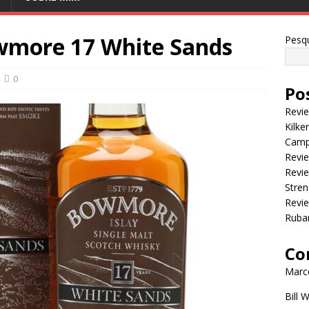
wmore 17 White Sands
Pesqu
0
Po
Revi
Kilke
Camp
Revie
Revie
Stren
Revi
Ruba
Co
Marce
Bill 