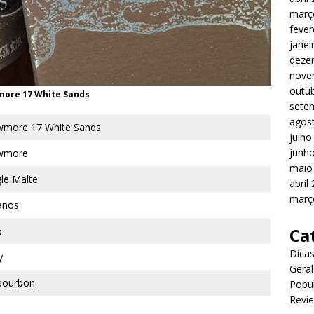
març
fever
janei
deze
nove
outu
ore 17 White Sands
sete
agos
more 17 White Sands
julho
junh
wmore
maio
gle Malte
abril
març
anos
Ca
%
Dica
y
Geral
bourbon
Popu
Revi