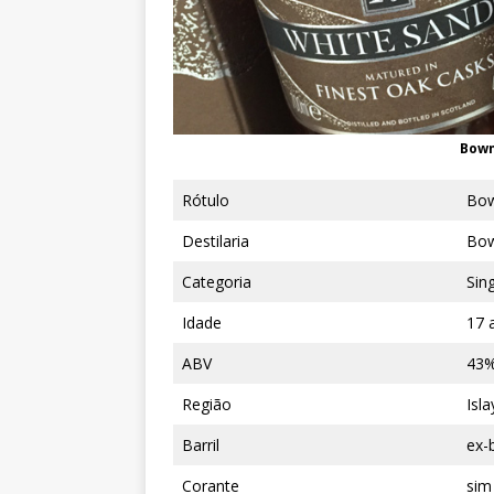
Bowm
Rótulo
Bow
Destilaria
Bo
Categoria
Sin
Idade
17 
ABV
43
Região
Isla
Barril
ex-
Corante
sim