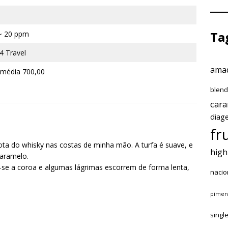
Ta
~ 20 ppm
4 Travel
amad
média 700,00
blen
car
diag
fr
ota do whisky nas costas de minha mão. A turfa é suave, e
high
caramelo.
-se a coroa e algumas lágrimas escorrem de forma lenta,
nacio
pimen
singl