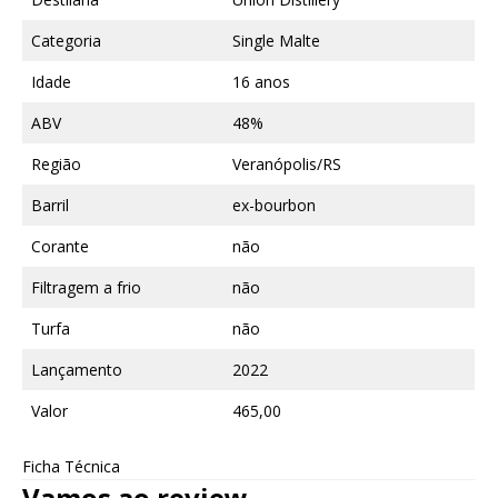
Categoria
Single Malte
Idade
16 anos
ABV
48%
Região
Veranópolis/RS
Barril
ex-bourbon
Corante
não
Filtragem a frio
não
Turfa
não
Lançamento
2022
Valor
465,00
Ficha Técnica
Vamos ao review