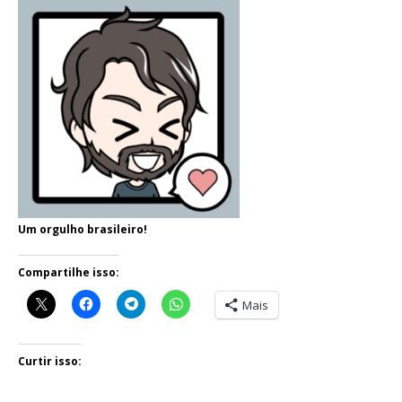
Um orgulho brasileiro!
Compartilhe isso:
Mais
Curtir isso: