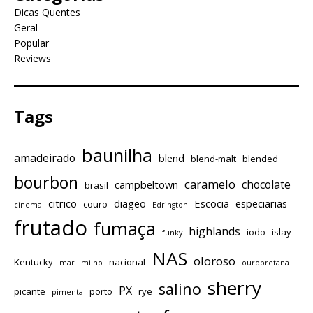
Dicas Quentes
Geral
Popular
Reviews
Tags
baunilha
amadeirado
blend
blend-malt
blended
bourbon
caramelo
chocolate
campbeltown
brasil
citrico
diageo
Escocia
especiarias
couro
cinema
Edrington
frutado
fumaça
highlands
iodo
islay
funky
NAS
oloroso
Kentucky
nacional
mar
milho
ouropretana
sherry
salino
PX
picante
porto
rye
pimenta